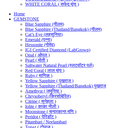
WHITE CORAL ( सफेद मूंगा )
Home
GEMSTONE
Blue Sapphire (नीलम)
Blue Sapphire (Thailand/Bangkok) (नीलम)
Cat’s Eye (लहसुनिया)
Emerald (पन्ना)
Hessonite (गोमेद)
IGI Certified Diamond (LabGrown)
Opal ( ओपल )
Pearl ( मोती )
Saltwater Natural Pearl (स्लटवॉटर पर्ल)
Red Coral ( लाल मूंगा )
Ruby ( माणिक )
Yellow Sapphire ( पुखराज )
Yellow Sapphire (Thailand/Bangkok) पुखराज
Amethyst ( जमुनिया )
Chrysoberyl (क्रिसोबेरिल)
Citrine ( सुनेहला )
Iolite ( काका नीली )
Moonstone ( चन्द्रकान्त मणि )
Peridot ( पेरिडॉट )
Pitambari / Neelambari
Topaz ( टोपाज़ )