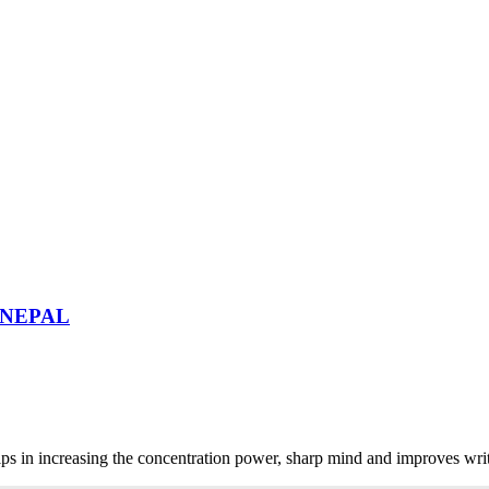
Sulemani Hakik (Black Agate)
Tourmaline (तूरमली, टूरमैलीन)
Carnelian (लाल हकीक)
Chalcedony (हकीको)
Labradorite
Malachite (KIDNEY STONE, दाना फिरंग)
Onyx (ओनेक्स)
Pyrite (पाइराइट)
Rose Quartz (गुलाबी स्फटिक)
Sunstone (सनस्टोन)
Tiger's Eye Stone (टाइगर आई)
EXCLUSIVE GEMSTONE
Aquamarine (बैरूज)
Topaz (टोपाज़)
Pink Sapphire (गुलाबी पुखराज)
Purple Sapphire (खूनी नीलम)
) NEPAL
Star Ruby (स्टार रूबी)
Tanzanite (तंजानाइट)
s in increasing the concentration power, sharp mind and improves writi