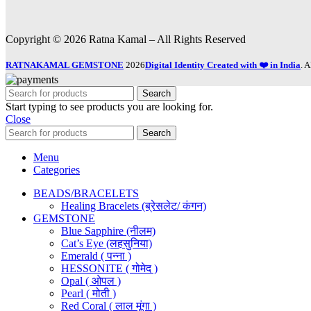
Copyright © 2026 Ratna Kamal – All Rights Reserved
RATNAKAMAL GEMSTONE
2026
Digital Identity Created with ❤️ in India
.
Search
Start typing to see products you are looking for.
Close
Search
Menu
Categories
BEADS/BRACELETS
Healing Bracelets (ब्रेसलेट/ कंगन)
GEMSTONE
Blue Sapphire (नीलम)
Cat’s Eye (लहसुनिया)
Emerald ( पन्ना )
HESSONITE ( गोमेद )
Opal ( ओपल )
Pearl ( मोती )
Red Coral ( लाल मूंगा )