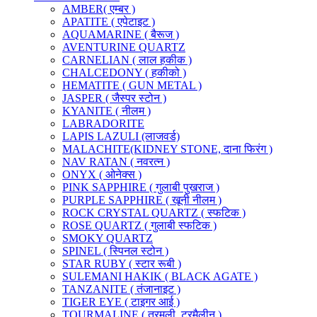
AMBER( एम्बर )
APATITE ( एपेटाइट )
AQUAMARINE ( बैरूज )
AVENTURINE QUARTZ
CARNELIAN ( लाल हकीक )
CHALCEDONY ( हकीको )
HEMATITE ( GUN METAL )
JASPER ( जैस्पर स्टोन )
KYANITE ( नीलम )
LABRADORITE
LAPIS LAZULI (लाजवर्ड)
MALACHITE(KIDNEY STONE, दाना फिरंग )
NAV RATAN ( नवरत्न )
ONYX ( ओनेक्स )
PINK SAPPHIRE ( गुलाबी पुखराज )
PURPLE SAPPHIRE ( खूनी नीलम )
ROCK CRYSTAL QUARTZ ( स्फटिक )
ROSE QUARTZ ( गुलाबी स्फटिक )
SMOKY QUARTZ
SPINEL ( स्पिनल स्टोन )
STAR RUBY ( स्टार रूबी )
SULEMANI HAKIK ( BLACK AGATE )
TANZANITE ( तंजानाइट )
TIGER EYE ( टाइगर आई )
TOURMALINE ( तूरमली, टूरमैलीन )