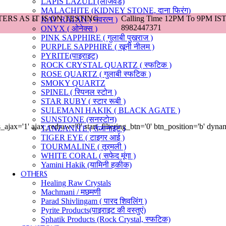
LAPIS LAZULI (लाजवर्ड)
MALACHITE (KIDNEY STONE, दाना फिरंग)
LTERS AS IT IS ON TESTING
Calling Time 12PM To 9PM IST
NAV RATAN ( नवरत्न )
8982447371
ONYX ( ओनेक्स )
PINK SAPPHIRE ( गुलाबी पुखराज )
PURPLE SAPPHIRE ( खूनी नीलम )
PYRITE(पाइराइट)
ROCK CRYSTAL QUARTZ ( स्फटिक )
ROSE QUARTZ ( गुलाबी स्फटिक )
SMOKY QUARTZ
SPINEL ( स्पिनल स्टोन )
STAR RUBY ( स्टार रूबी )
SULEMANI HAKIK ( BLACK AGATE )
SUNSTONE (सनस्टोन)
ajax='1' ajax_redraw='0' start_filtering_btn='0' btn_position='b' dyn
TANZANITE ( तंजानाइट )
TIGER EYE ( टाइगर आई )
TOURMALINE ( तूरमली )
WHITE CORAL ( सफेद मूंगा )
Yamini Hakik (यामिनी हकीक)
OTHERS
Healing Raw Crystals
Machmani / मछमणी
Parad Shivlingam ( पारद शिवलिंग )
Pyrite Products(पाइराइट की वस्तुएं)
Sphatik Products (Rock Crystal, स्फटिक)