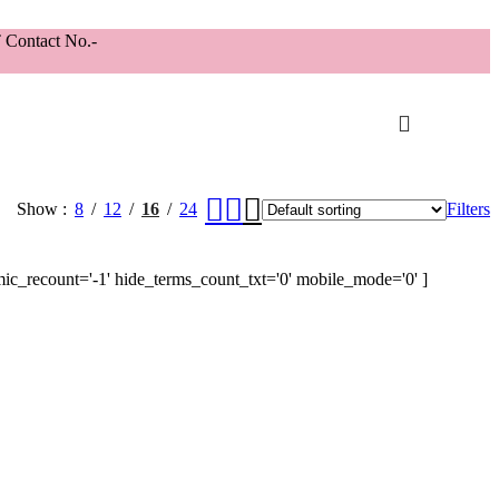
 Contact No.-
Show
8
12
16
24
Filters
amic_recount='-1' hide_terms_count_txt='0' mobile_mode='0' ]