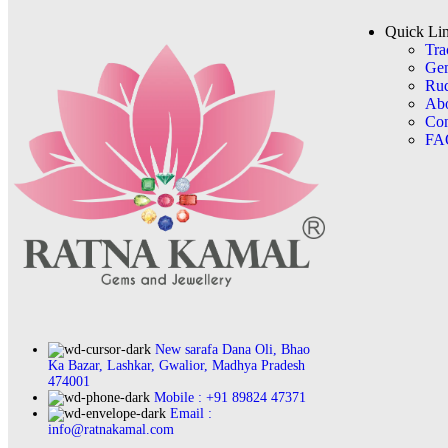
Quick Li
Tra
Ge
Rud
Ab
Con
FA
New sarafa Dana Oli, Bhao
Ka Bazar, Lashkar, Gwalior, Madhya Pradesh
474001
Mobile : +91 89824 47371
Email :
info@ratnakamal.com