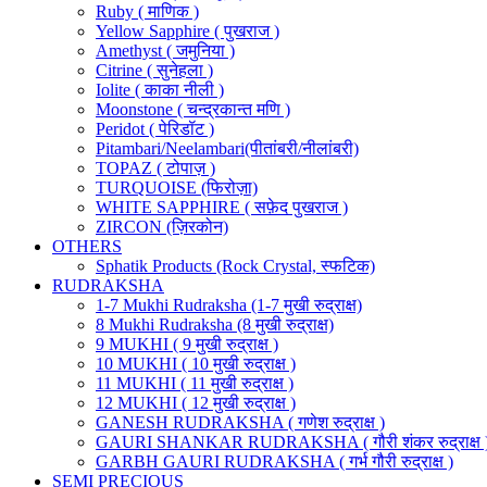
Ruby ( माणिक )
Yellow Sapphire ( पुखराज )
Amethyst ( जमुनिया )
Citrine ( सुनेहला )
Iolite ( काका नीली )
Moonstone ( चन्द्रकान्त मणि )
Peridot ( पेरिडॉट )
Pitambari/Neelambari(पीतांबरी/नीलांबरी)
TOPAZ ( टोपाज़ )
TURQUOISE (फिरोज़ा)
WHITE SAPPHIRE ( सफ़ेद पुखराज )
ZIRCON (ज़िरकोन)
OTHERS
Sphatik Products (Rock Crystal, स्फटिक)
RUDRAKSHA
1-7 Mukhi Rudraksha (1-7 मुखी रुद्राक्ष)
8 Mukhi Rudraksha (8 मुखी रुद्राक्ष)
9 MUKHI ( 9 मुखी रुद्राक्ष )
10 MUKHI ( 10 मुखी रुद्राक्ष )
11 MUKHI ( 11 मुखी रुद्राक्ष )
12 MUKHI ( 12 मुखी रुद्राक्ष )
GANESH RUDRAKSHA ( गणेश रुद्राक्ष )
GAURI SHANKAR RUDRAKSHA ( गौरी शंकर रुद्राक्ष 
GARBH GAURI RUDRAKSHA ( गर्भ गौरी रुद्राक्ष )
SEMI PRECIOUS