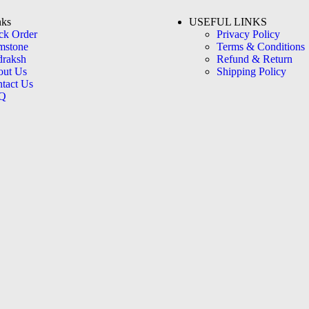
nks
USEFUL LINKS
ck Order
Privacy Policy
mstone
Terms & Conditions
raksh
Refund & Return
out Us
Shipping Policy
tact Us
Q