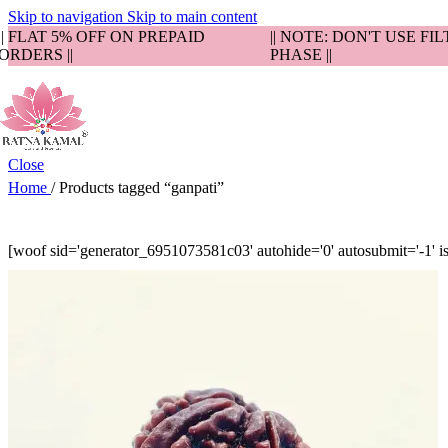
Skip to navigation
Skip to main content
|| FLAT 5% OFF ON PREPAID
|| NOTE: DON'T USE FI
ORDERS ||
PHASE ||
Close
Home
/
Products tagged “ganpati”
[woof sid='generator_6951073581c03' autohide='0' autosubmit='-1' is_